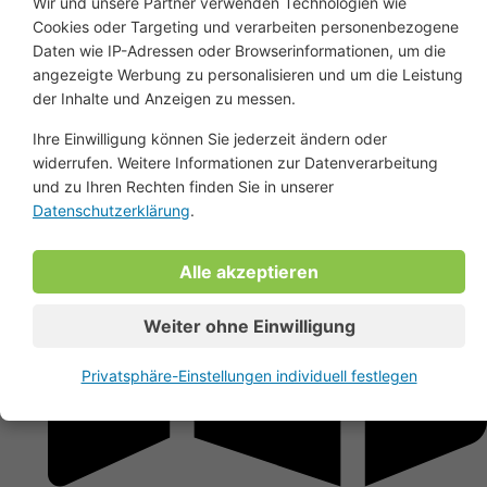
Wir und unsere Partner verwenden Technologien wie
von Bretschneider, wo Qualität, Vielfalt und kompetenter Service
Cookies oder Targeting und verarbeiten personenbezogene
Hand in Hand gehen. Entdecken Sie, wie wir mit Leidenschaft und
Daten wie IP-Adressen oder Browserinformationen, um die
Fachkenntnissen für Ihre optimale Bereifung sorgen.
angezeigte Werbung zu personalisieren und um die Leistung
der Inhalte und Anzeigen zu messen.
Ihre Einwilligung können Sie jederzeit ändern oder
widerrufen. Weitere Informationen zur Datenverarbeitung
und zu Ihren Rechten finden Sie in unserer
Datenschutzerklärung
.
Alle akzeptieren
Weiter ohne Einwilligung
Privatsphäre-Einstellungen individuell festlegen